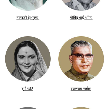
नानाजी देशमुख
गोविंदभाई श्रॉफ
दुर्गा खोटे
वसंतराव नाईक