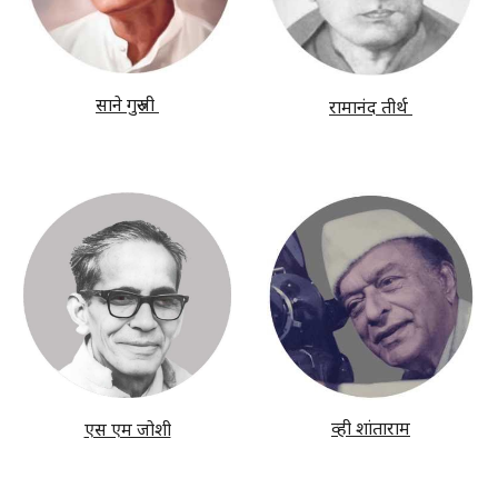
साने गुरुजी
रामानंद तीर्थ
व्ही शांताराम
एस एम जोशी