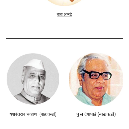
बाबा आमटे
यशवंतराव चव्हाण (बाह्यकडी)
पु ल देशपांडे (बाह्यकडी)